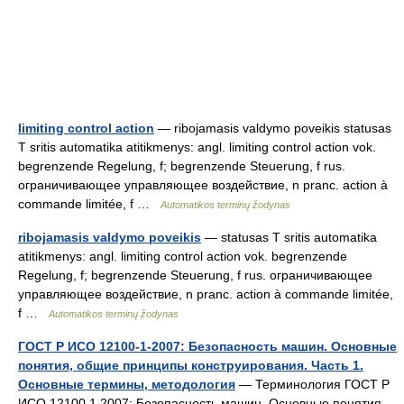
limiting control action
— ribojamasis valdymo poveikis statusas
T sritis automatika atitikmenys: angl. limiting control action vok.
begrenzende Regelung, f; begrenzende Steuerung, f rus.
ограничивающее управляющее воздействие, n pranc. action à
commande limitée, f …
Automatikos terminų žodynas
ribojamasis valdymo poveikis
— statusas T sritis automatika
atitikmenys: angl. limiting control action vok. begrenzende
Regelung, f; begrenzende Steuerung, f rus. ограничивающее
управляющее воздействие, n pranc. action à commande limitée,
f …
Automatikos terminų žodynas
ГОСТ Р ИСО 12100-1-2007: Безопасность машин. Основные
понятия, общие принципы конструирования. Часть 1.
Основные термины, методология
— Терминология ГОСТ Р
ИСО 12100 1 2007: Безопасность машин. Основные понятия,