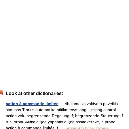
Look at other dictionaries:
action à commande limitée
— ribojamasis valdymo poveikis
statusas T sritis automatika atitikmenys: angl. limiting control
action vok. begrenzende Regelung, f; begrenzende Steuerung, f
rus. ограничивающее управляющее воздействие, n pranc.
action à commande limitée, f …
Automatikos terminų žodynas